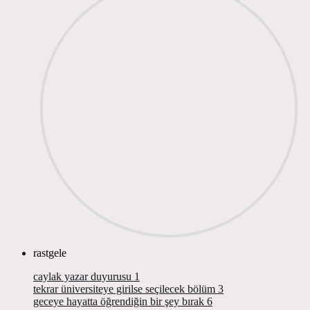
rastgele
caylak yazar duyurusu
1
tekrar üniversiteye girilse seçilecek bölüm
3
geceye hayatta öğrendiğin bir şey bırak
6