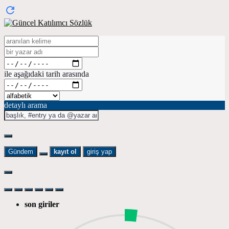
ile aşağıdaki tarih arasında
detaylı arama
Gündem
kayıt ol
giriş yap
son giriler