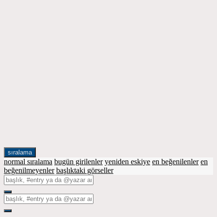
sıralama
normal sıralama
bugün girilenler
yeniden eskiye
en beğenilenler
en
beğenilmeyenler
başlıktaki görseller