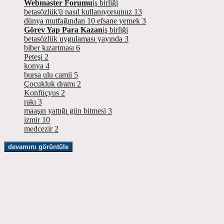
Webmaster Forumu
iş birliği
betasözlük'ü nasıl kullanıyorsunuz
13
dünya mutfağından 10 efsane yemek
3
Görev Yap Para Kazan
iş birliği
betasözlük uygulaması yayında
3
biber kızartması
6
Peteşi
2
konya
4
bursa ulu camii
5
Çocukluk dramı
2
Konfüçyus
2
rakı
3
maaşın yattığı gün bitmesi
3
izmir
10
medcezir
2
devamını görüntüle