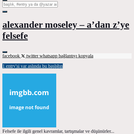
alexander moseley – a’dan z’ye
felsefe
facebook
twitter
whatsapp
bağlantıyı kopyala
1 entry'si var aslında bu başlığın
Felsefe ile ilgili genel kavramlar, tartışmalar ve düşünürler...