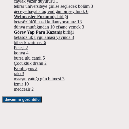
caylak yazar duyurusu
1
tekrar üniversiteye girilse seçilecek bölüm
3
geceye hayatta öğrendiğin bir şey bırak
6
Webmaster Forumu
iş birliği
betasözlük'ü nasıl kullanıyorsunuz
13
dünya mutfağından 10 efsane yemek
3
Görev Yap Para Kazan
iş birliği
betasözlük uygulaması yayında
3
biber kızartması
6
Peteşi
2
konya
4
bursa ulu camii
5
Çocukluk dramı
2
Konfüçyus
2
rakı
3
maaşın yattığı gün bitmesi
3
izmir
10
medcezir
2
devamını görüntüle