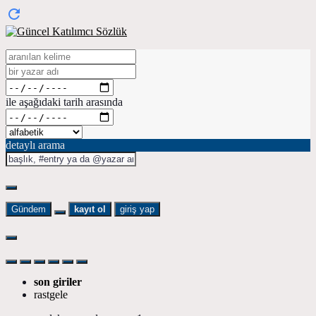
ile aşağıdaki tarih arasında
detaylı arama
Gündem
kayıt ol
giriş yap
son giriler
rastgele