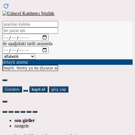
ile aşağıdaki tarih arasında
detaylı arama
Gündem
kayıt ol
giriş yap
son giriler
rastgele