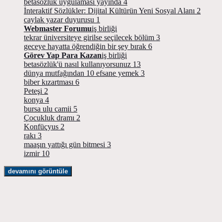
betasözlük uygulaması yayında
4
İnteraktif Sözlükler: Dijital Kültürün Yeni Sosyal Alanı
2
caylak yazar duyurusu
1
Webmaster Forumu
iş birliği
tekrar üniversiteye girilse seçilecek bölüm
3
geceye hayatta öğrendiğin bir şey bırak
6
Görev Yap Para Kazan
iş birliği
betasözlük'ü nasıl kullanıyorsunuz
13
dünya mutfağından 10 efsane yemek
3
biber kızartması
6
Peteşi
2
konya
4
bursa ulu camii
5
Çocukluk dramı
2
Konfüçyus
2
rakı
3
maaşın yattığı gün bitmesi
3
izmir
10
devamını görüntüle