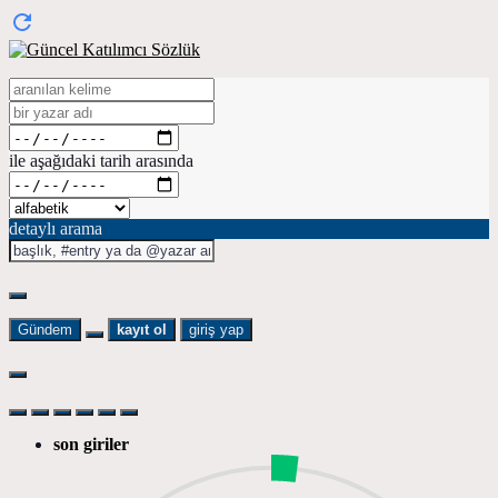
ile aşağıdaki tarih arasında
detaylı arama
Gündem
kayıt ol
giriş yap
son giriler