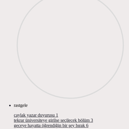
rastgele
caylak yazar duyurusu
1
tekrar üniversiteye girilse seçilecek bölüm
3
geceye hayatta öğrendiğin bir şey bırak
6