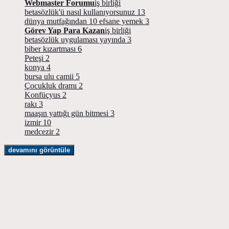
Webmaster Forumu
iş birliği
betasözlük'ü nasıl kullanıyorsunuz
13
dünya mutfağından 10 efsane yemek
3
Görev Yap Para Kazan
iş birliği
betasözlük uygulaması yayında
3
biber kızartması
6
Peteşi
2
konya
4
bursa ulu camii
5
Çocukluk dramı
2
Konfüçyus
2
rakı
3
maaşın yattığı gün bitmesi
3
izmir
10
medcezir
2
devamını görüntüle