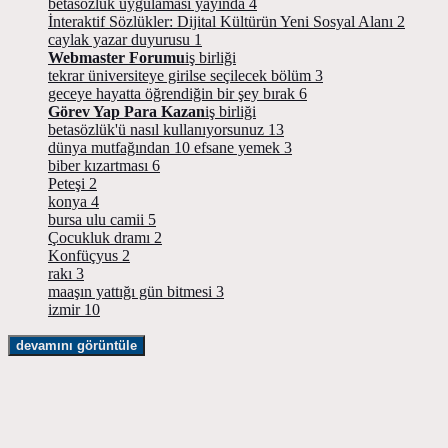
betasözlük uygulaması yayında
4
İnteraktif Sözlükler: Dijital Kültürün Yeni Sosyal Alanı
2
caylak yazar duyurusu
1
Webmaster Forumu
iş birliği
tekrar üniversiteye girilse seçilecek bölüm
3
geceye hayatta öğrendiğin bir şey bırak
6
Görev Yap Para Kazan
iş birliği
betasözlük'ü nasıl kullanıyorsunuz
13
dünya mutfağından 10 efsane yemek
3
biber kızartması
6
Peteşi
2
konya
4
bursa ulu camii
5
Çocukluk dramı
2
Konfüçyus
2
rakı
3
maaşın yattığı gün bitmesi
3
izmir
10
devamını görüntüle