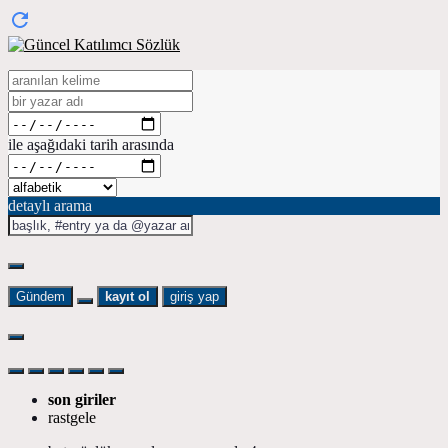
ile aşağıdaki tarih arasında
detaylı arama
Gündem
kayıt ol
giriş yap
son giriler
rastgele