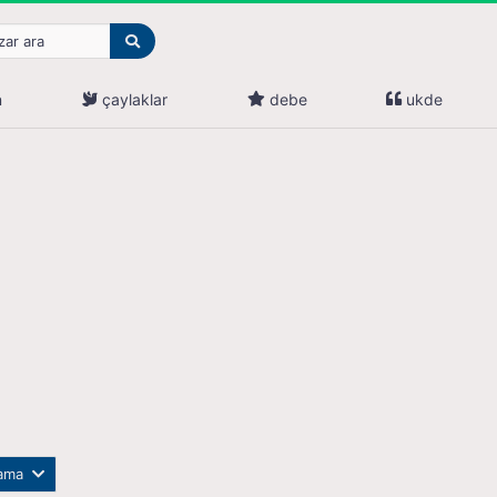
n
çaylaklar
debe
ukde
lama