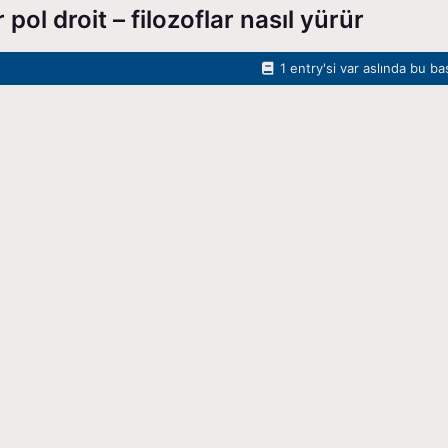
 pol droit – filozoflar nasıl yürür
1 entry'si var aslında bu ba