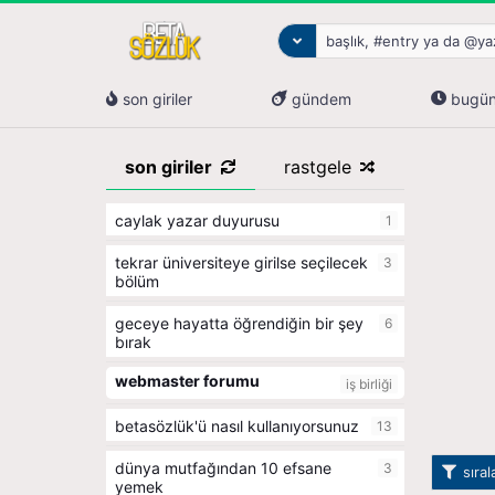
son giriler
gündem
bugü
son giriler
rastgele
caylak yazar duyurusu
1
tekrar üniversiteye girilse seçilecek
3
bölüm
geceye hayatta öğrendiğin bir şey
6
bırak
webmaster forumu
iş birliği
betasözlük'ü nasıl kullanıyorsunuz
13
dünya mutfağından 10 efsane
3
sıra
yemek