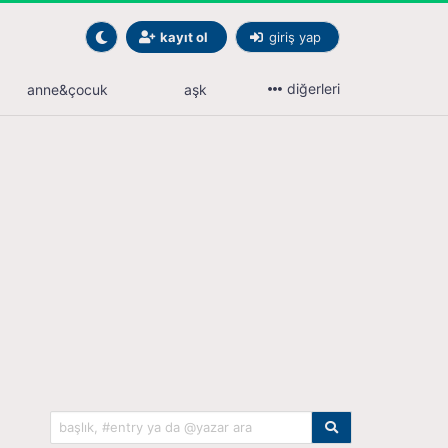
kayıt ol
giriş yap
diğerleri
anne&çocuk
aşk