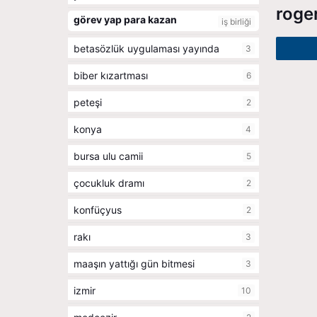
roger
görev yap para kazan
iş birliği
betasözlük uygulaması yayında
3
biber kızartması
6
peteşi
2
konya
4
bursa ulu camii
5
çocukluk dramı
2
konfüçyus
2
rakı
3
maaşın yattığı gün bitmesi
3
izmir
10