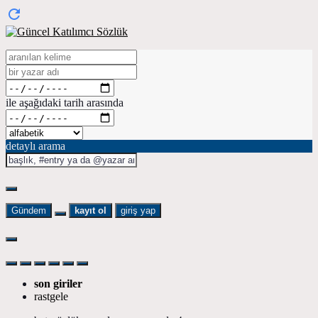
ile aşağıdaki tarih arasında
detaylı arama
Gündem
kayıt ol
giriş yap
son giriler
rastgele