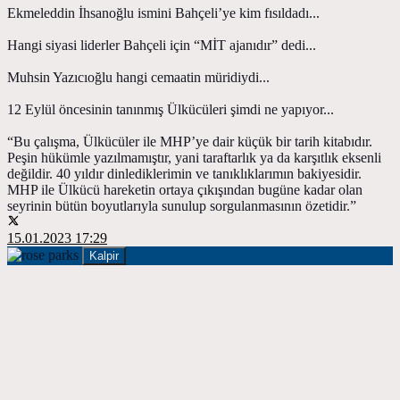
Ekmeleddin İhsanoğlu ismini Bahçeli’ye kim fısıldadı...
Hangi siyasi liderler Bahçeli için “MİT ajanıdır” dedi...
Muhsin Yazıcıoğlu hangi cemaatin müridiydi...
12 Eylül öncesinin tanınmış Ülkücüleri şimdi ne yapıyor...
“Bu çalışma, Ülkücüler ile MHP’ye dair küçük bir tarih kitabıdır.
Peşin hükümle yazılmamıştır, yani taraftarlık ya da karşıtlık eksenli
değildir. 40 yıldır dinlediklerimin ve tanıklıklarımın bakiyesidir.
MHP ile Ülkücü hareketin ortaya çıkışından bugüne kadar olan
seyrinin bütün boyutlarıyla sunulup sorgulanmasının özetidir.”
15.01.2023 17:29
Kalpir