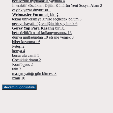
betasözlük uygulaması yayında
4
İnteraktif Sözlükler: Dijital Kültürün Yeni Sosyal Alanı
2
caylak yazar duyurusu
1
Webmaster Forumu
iş birliği
tekrar üniversiteye girilse seçilecek bölüm
3
geceye hayatta öğrendiğin bir şey bırak
6
Görev Yap Para Kazan
iş birliği
betasözlük'ü nasıl kullanıyorsunuz
13
dünya mutfağından 10 efsane yemek
3
biber kızartması
6
Peteşi
2
konya
4
bursa ulu camii
5
Çocukluk dramı
2
Konfüçyus
2
rakı
3
maaşın yattığı gün bitmesi
3
izmir
10
devamını görüntüle