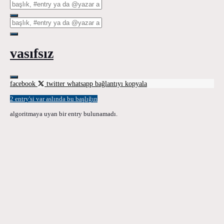
vasıfsız
facebook
twitter
whatsapp
bağlantıyı kopyala
2 entry'si var aslında bu başlığın
algoritmaya uyan bir entry bulunamadı.