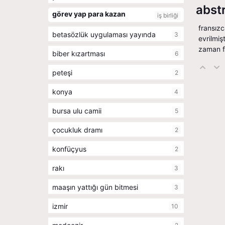
abst
görev yap para kazan
iş birliği
fransızc
betasözlük uygulaması yayında
3
evrilmiş
zaman fii
biber kızartması
6
peteşi
2
konya
4
bursa ulu camii
5
çocukluk dramı
2
konfüçyus
2
rakı
3
maaşın yattığı gün bitmesi
3
izmir
10