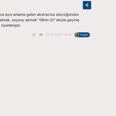
atince aynı anlama gelen abstractus sözcüğünden
lmak, suyunu sıkmak” fiilinin ()t° ekiyle geçmiş
türetilmiştir.
21.02.2023 16:49
kalpir