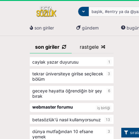
son giriler
gündem
bugü
son giriler
rastgele
caylak yazar duyurusu
1
tekrar üniversiteye girilse seçilecek
3
bölüm
geceye hayatta öğrendiğin bir şey
6
bırak
webmaster forumu
iş birliği
betasözlük'ü nasıl kullanıyorsunuz
13
dünya mutfağından 10 efsane
3
sıra
yemek