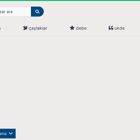
n
çaylaklar
debe
ukde
lama