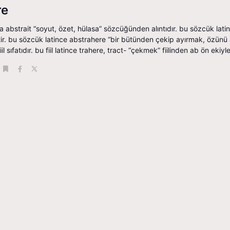
re
a abstrait “soyut, özet, hülasa” sözcüğünden alıntıdır. bu sözcük l
tir. bu sözcük latince abstrahere “bir bütünden çekip ayırmak, özünü a
l sıfatıdır. bu fiil latince trahere, tract- “çekmek” fiilinden ab ön ekiyle 