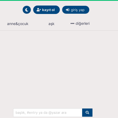
kayıt ol
giriş yap
diğerleri
anne&çocuk
aşk