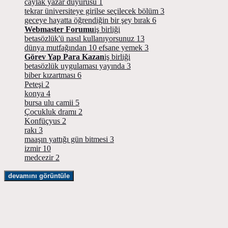
caylak yazar duyurusu
1
tekrar üniversiteye girilse seçilecek bölüm
3
geceye hayatta öğrendiğin bir şey bırak
6
Webmaster Forumu
iş birliği
betasözlük'ü nasıl kullanıyorsunuz
13
dünya mutfağından 10 efsane yemek
3
Görev Yap Para Kazan
iş birliği
betasözlük uygulaması yayında
3
biber kızartması
6
Peteşi
2
konya
4
bursa ulu camii
5
Çocukluk dramı
2
Konfüçyus
2
rakı
3
maaşın yattığı gün bitmesi
3
izmir
10
medcezir
2
devamını görüntüle