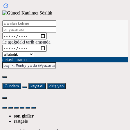
ile aşağıdaki tarih arasında
detaylı arama
Gündem
kayıt ol
giriş yap
son giriler
rastgele