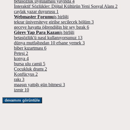
betasözlük uygulaması yayında
4
İnteraktif Sözlükler: Dijital Kültürün Yeni Sosyal Alanı
2
caylak yazar duyurusu
1
Webmaster Forumu
iş birliği
tekrar üniversiteye girilse seçilecek bölüm
3
geceye hayatta öğrendiğin bir şey bırak
6
Görev Yap Para Kazan
iş birliği
betasözlük'ü nasıl kullanıyorsunuz
13
dünya mutfağından 10 efsane yemek
3
biber kızartması
6
Peteşi
2
konya
4
bursa ulu camii
5
Çocukluk dramı
2
Konfüçyus
2
rakı
3
maaşın yattığı gün bitmesi
3
izmir
10
devamını görüntüle