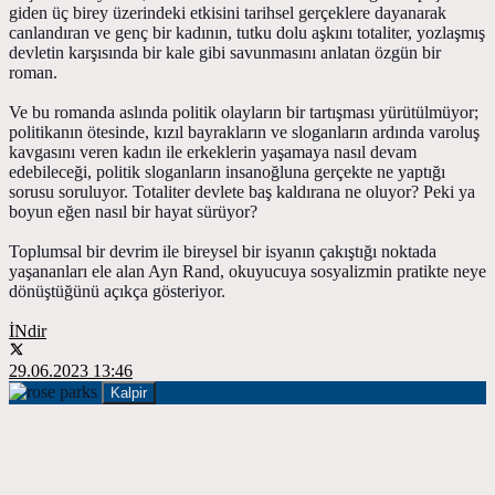
giden üç birey üzerindeki etkisini tarihsel gerçeklere dayanarak
canlandıran ve genç bir kadının, tutku dolu aşkını totaliter, yozlaşmış
devletin karşısında bir kale gibi savunmasını anlatan özgün bir
roman.
Ve bu romanda aslında politik olayların bir tartışması yürütülmüyor;
politikanın ötesinde, kızıl bayrakların ve sloganların ardında varoluş
kavgasını veren kadın ile erkeklerin yaşamaya nasıl devam
edebileceği, politik sloganların insanoğluna gerçekte ne yaptığı
sorusu soruluyor. Totaliter devlete baş kaldırana ne oluyor? Peki ya
boyun eğen nasıl bir hayat sürüyor?
Toplumsal bir devrim ile bireysel bir isyanın çakıştığı noktada
yaşananları ele alan Ayn Rand, okuyucuya sosyalizmin pratikte neye
dönüştüğünü açıkça gösteriyor.
İNdir
29.06.2023 13:46
Kalpir