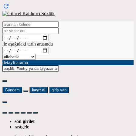
ile aşağıdaki tarih arasında
detaylı arama
Gündem
kayıt ol
giriş yap
son giriler
rastgele