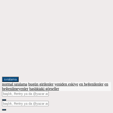
sıralama
normal sıralama
bugün girilenler
yeniden eskiye
en beğenilenler
en
beğenilmeyenler
başlıktaki görseller