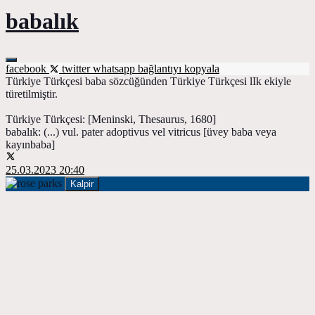
babalık
facebook
twitter
whatsapp
bağlantıyı kopyala
Türkiye Türkçesi baba sözcüğünden Türkiye Türkçesi lIk ekiyle
türetilmiştir.
Türkiye Türkçesi: [Meninski, Thesaurus, 1680]
babalık: (...) vul. pater adoptivus vel vitricus [üvey baba veya
kayınbaba]
25.03.2023 20:40
Kalpir