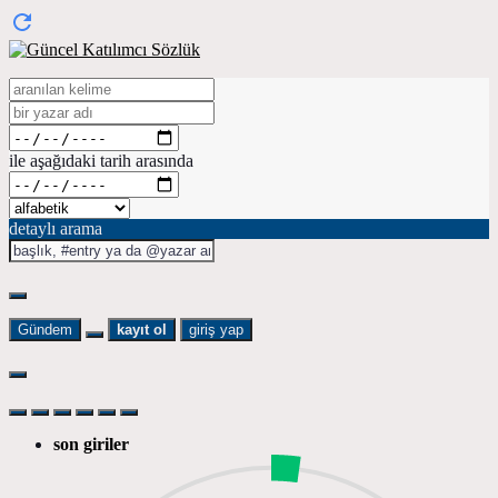
ile aşağıdaki tarih arasında
detaylı arama
Gündem
kayıt ol
giriş yap
son giriler