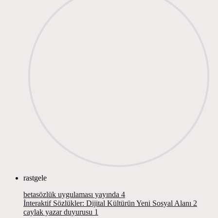
rastgele
betasözlük uygulaması yayında
4
İnteraktif Sözlükler: Dijital Kültürün Yeni Sosyal Alanı
2
caylak yazar duyurusu
1