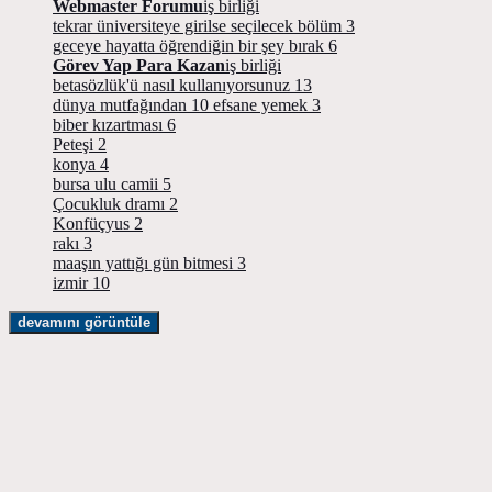
Webmaster Forumu
iş birliği
tekrar üniversiteye girilse seçilecek bölüm
3
geceye hayatta öğrendiğin bir şey bırak
6
Görev Yap Para Kazan
iş birliği
betasözlük'ü nasıl kullanıyorsunuz
13
dünya mutfağından 10 efsane yemek
3
biber kızartması
6
Peteşi
2
konya
4
bursa ulu camii
5
Çocukluk dramı
2
Konfüçyus
2
rakı
3
maaşın yattığı gün bitmesi
3
izmir
10
devamını görüntüle