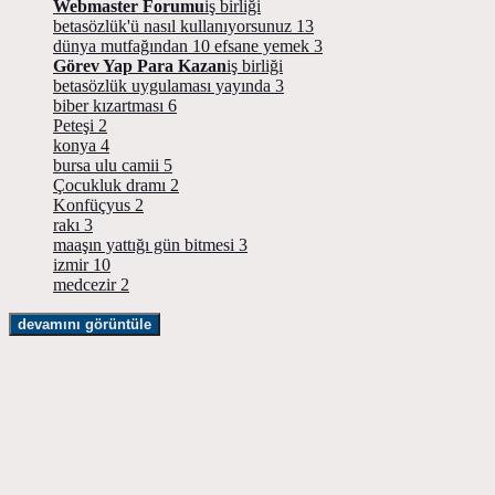
Webmaster Forumu
iş birliği
betasözlük'ü nasıl kullanıyorsunuz
13
dünya mutfağından 10 efsane yemek
3
Görev Yap Para Kazan
iş birliği
betasözlük uygulaması yayında
3
biber kızartması
6
Peteşi
2
konya
4
bursa ulu camii
5
Çocukluk dramı
2
Konfüçyus
2
rakı
3
maaşın yattığı gün bitmesi
3
izmir
10
medcezir
2
devamını görüntüle