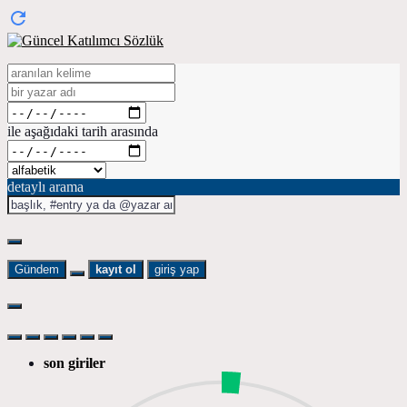
ile aşağıdaki tarih arasında
detaylı arama
Gündem
kayıt ol
giriş yap
son giriler