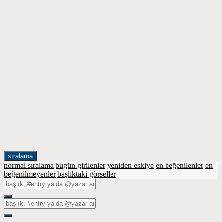
sıralama
normal sıralama
bugün girilenler
yeniden eskiye
en beğenilenler
en
beğenilmeyenler
başlıktaki görseller