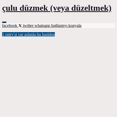
çulu düzmek (veya düzeltmek)
facebook
twitter
whatsapp
bağlantıyı kopyala
1 entry'si var aslında bu başlığın