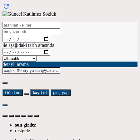
ile aşağıdaki tarih arasında
detaylı arama
Gündem
kayıt ol
giriş yap
son giriler
rastgele