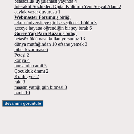
betasözlük uygulaması yayında
4
İnteraktif Sözlükler: Dijital Kültürün Yeni Sosyal Alanı
2
caylak yazar duyurusu
1
Webmaster Forumu
iş birliği
tekrar üniversiteye girilse seçilecek bölüm
3
geceye hayatta öğrendiğin bir şey bırak
6
Görev Yap Para Kazan
iş birliği
betasözlük'ü nasıl kullanıyorsunuz
13
dünya mutfağından 10 efsane yemek
3
biber kızartması
6
Peteşi
2
konya
4
bursa ulu camii
5
Çocukluk dramı
2
Konfüçyus
2
rakı
3
maaşın yattığı gün bitmesi
3
izmir
10
devamını görüntüle