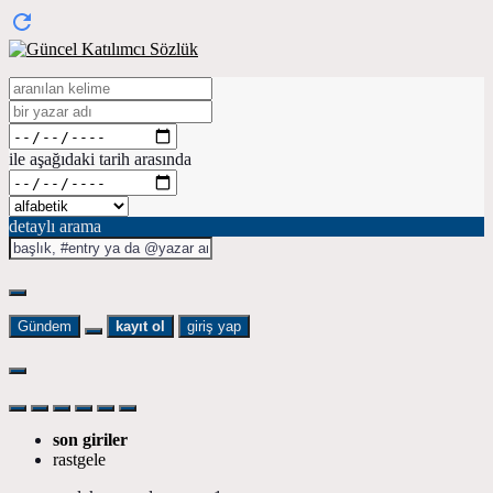
ile aşağıdaki tarih arasında
detaylı arama
Gündem
kayıt ol
giriş yap
son giriler
rastgele