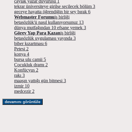
caylak yazar duyurusu
1
tekrar üniversiteye girilse seçilecek bölüm
3
geceye hayatta öğrendiğin bir şey bırak
6
Webmaster Forumu
iş birliği
betasözlük'ü nasıl kullanıyorsunuz
13
dünya mutfağından 10 efsane yemek
3
Görev Yap Para Kazan
iş birliği
betasözlük uygulaması yayında
3
biber kızartması
6
Peteşi
2
konya
4
bursa ulu camii
5
Çocukluk dramı
2
Konfüçyus
2
rakı
3
maaşın yattığı gün bitmesi
3
izmir
10
medcezir
2
devamını görüntüle