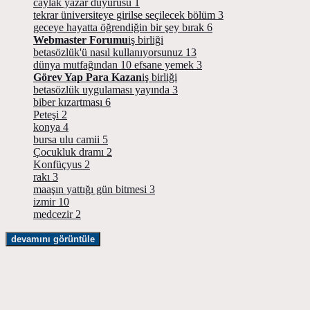
caylak yazar duyurusu
1
tekrar üniversiteye girilse seçilecek bölüm
3
geceye hayatta öğrendiğin bir şey bırak
6
Webmaster Forumu
iş birliği
betasözlük'ü nasıl kullanıyorsunuz
13
dünya mutfağından 10 efsane yemek
3
Görev Yap Para Kazan
iş birliği
betasözlük uygulaması yayında
3
biber kızartması
6
Peteşi
2
konya
4
bursa ulu camii
5
Çocukluk dramı
2
Konfüçyus
2
rakı
3
maaşın yattığı gün bitmesi
3
izmir
10
medcezir
2
devamını görüntüle