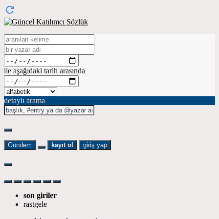
ile aşağıdaki tarih arasında
detaylı arama
Gündem
kayıt ol
giriş yap
son giriler
rastgele