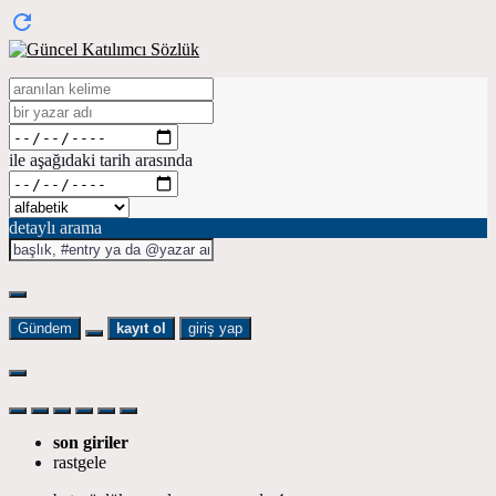
ile aşağıdaki tarih arasında
detaylı arama
Gündem
kayıt ol
giriş yap
son giriler
rastgele