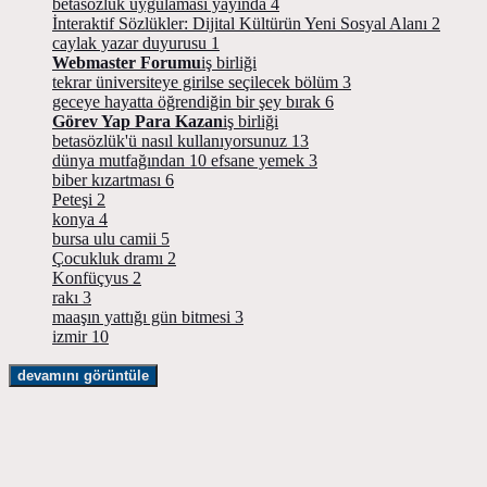
betasözlük uygulaması yayında
4
İnteraktif Sözlükler: Dijital Kültürün Yeni Sosyal Alanı
2
caylak yazar duyurusu
1
Webmaster Forumu
iş birliği
tekrar üniversiteye girilse seçilecek bölüm
3
geceye hayatta öğrendiğin bir şey bırak
6
Görev Yap Para Kazan
iş birliği
betasözlük'ü nasıl kullanıyorsunuz
13
dünya mutfağından 10 efsane yemek
3
biber kızartması
6
Peteşi
2
konya
4
bursa ulu camii
5
Çocukluk dramı
2
Konfüçyus
2
rakı
3
maaşın yattığı gün bitmesi
3
izmir
10
devamını görüntüle