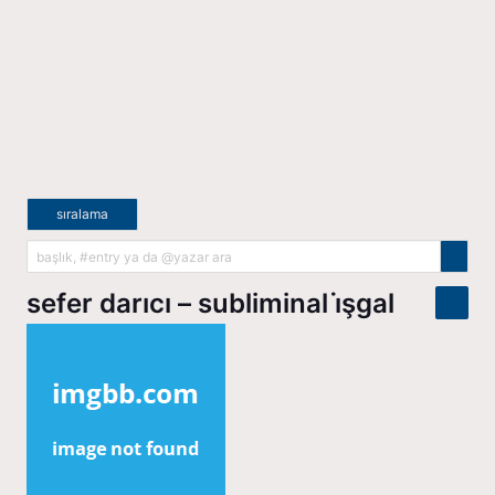
sıralama
sefer darıcı – subliminal i̇şgal