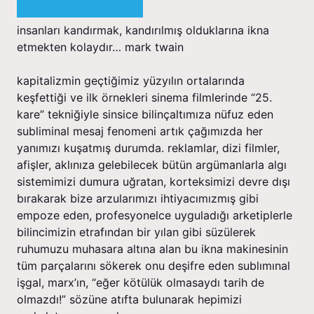
i̇nsanları kandırmak, kandırılmış olduklarına ikna
etmekten kolaydır… mark twain
kapitalizmin geçtiğimiz yüzyılın ortalarında
keşfettiği ve ilk örnekleri sinema filmlerinde “25.
kare” tekniğiyle sinsice bilinçaltımıza nüfuz eden
subliminal mesaj fenomeni artık çağımızda her
yanımızı kuşatmış durumda. reklamlar, dizi filmler,
afişler, aklınıza gelebilecek bütün argümanlarla algı
sistemimizi dumura uğratan, korteksimizi devre dışı
bırakarak bize arzularımızı ihtiyacımızmış gibi
empoze eden, profesyonelce uyguladığı arketiplerle
bilincimizin etrafından bir yılan gibi süzülerek
ruhumuzu muhasara altına alan bu ikna makinesinin
tüm parçalarını sökerek onu deşifre eden subliminal
i̇şgal, marx’ın, “eğer kötülük olmasaydı tarih de
olmazdı!” sözüne atıfta bulunarak hepimizi