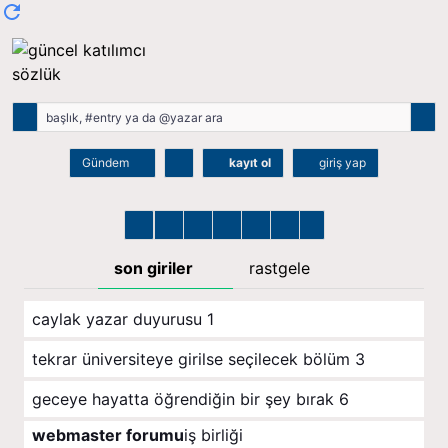
Gündem
kayıt ol
giriş yap
son giriler
rastgele
caylak yazar duyurusu
1
tekrar üniversiteye girilse seçilecek bölüm
3
geceye hayatta öğrendiğin bir şey bırak
6
webmaster forumu
iş birliği