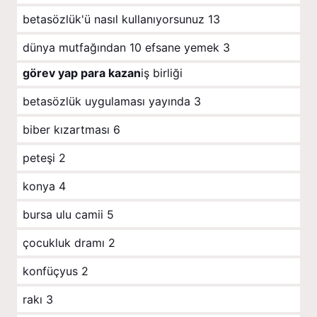
betasözlük'ü nasıl kullanıyorsunuz
13
dünya mutfağından 10 efsane yemek
3
görev yap para kazan
iş birliği
betasözlük uygulaması yayında
3
biber kızartması
6
peteşi
2
konya
4
bursa ulu camii
5
çocukluk dramı
2
konfüçyus
2
rakı
3