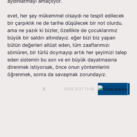
aydınlatmayı amaçlıyor.
evet, her şey mükemmel olsaydı ne tespit edilecek
bir çarpıklık ne de tarihe düşülecek bir not olurdu.
ama ne yazık ki bizler, özellikle de çocuklarımız
büyük bir saldırı altındayız. eğer bizi biz yapan
bütün değerleri altüst eden, tüm zaaflarımızı
sömüren, bir türlü doymayıp artık her şeyimizi talep
eden sistemin bu son ve en büyük dayatmasına
direnmek istiyorsak, önce onun yöntemlerini
öğrenmek, sonra da savaşmak zorundayız.
Ka
29.06.2023 13:48