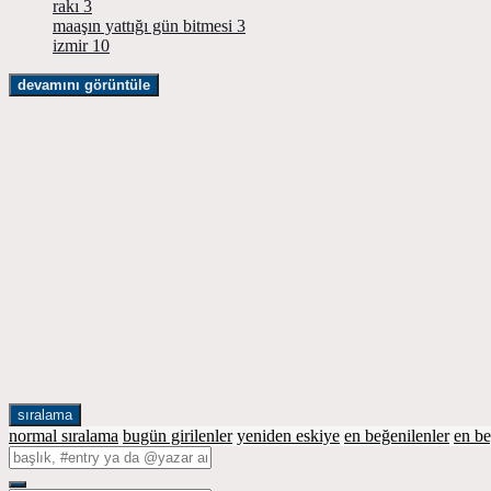
rakı
3
maaşın yattığı gün bitmesi
3
izmir
10
devamını görüntüle
sıralama
normal sıralama
bugün girilenler
yeniden eskiye
en beğenilenler
en b