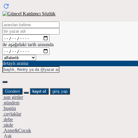
ile aşağıdaki tarih arasında
detaylı arama
Gündem
kayıt ol
giriş yap
son giriler
gündem
bugün
çaylaklar
debe
ukde
Anne&Çocuk
Aşk