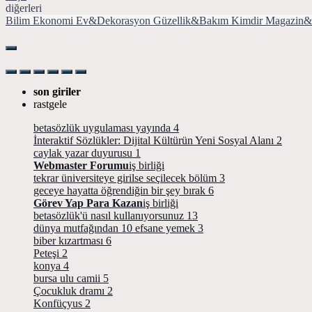
diğerleri
Bilim
Ekonomi
Ev&Dekorasyon
Güzellik&Bakım
Kimdir
Magazin&
son giriler
rastgele
betasözlük uygulaması yayında
4
İnteraktif Sözlükler: Dijital Kültürün Yeni Sosyal Alanı
2
caylak yazar duyurusu
1
Webmaster Forumu
iş birliği
tekrar üniversiteye girilse seçilecek bölüm
3
geceye hayatta öğrendiğin bir şey bırak
6
Görev Yap Para Kazan
iş birliği
betasözlük'ü nasıl kullanıyorsunuz
13
dünya mutfağından 10 efsane yemek
3
biber kızartması
6
Peteşi
2
konya
4
bursa ulu camii
5
Çocukluk dramı
2
Konfüçyus
2