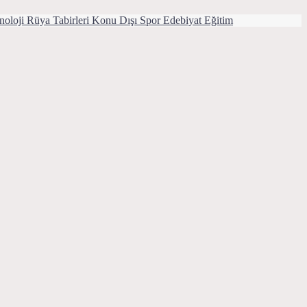
noloji
Rüya Tabirleri
Konu Dışı
Spor
Edebiyat
Eğitim