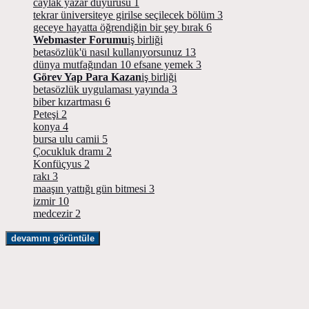
caylak yazar duyurusu
1
tekrar üniversiteye girilse seçilecek bölüm
3
geceye hayatta öğrendiğin bir şey bırak
6
Webmaster Forumu
iş birliği
betasözlük'ü nasıl kullanıyorsunuz
13
dünya mutfağından 10 efsane yemek
3
Görev Yap Para Kazan
iş birliği
betasözlük uygulaması yayında
3
biber kızartması
6
Peteşi
2
konya
4
bursa ulu camii
5
Çocukluk dramı
2
Konfüçyus
2
rakı
3
maaşın yattığı gün bitmesi
3
izmir
10
medcezir
2
devamını görüntüle