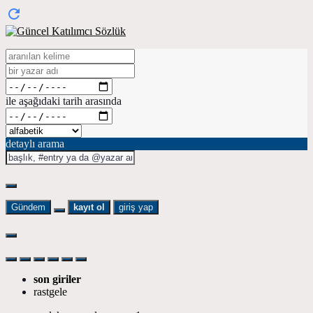
ile aşağıdaki tarih arasında
detaylı arama
Gündem
kayıt ol
giriş yap
son giriler
rastgele