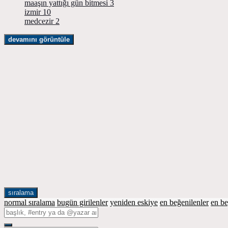
maaşın yattığı gün bitmesi
3
izmir
10
medcezir
2
devamını görüntüle
sıralama
normal sıralama
bugün girilenler
yeniden eskiye
en beğenilenler
en b