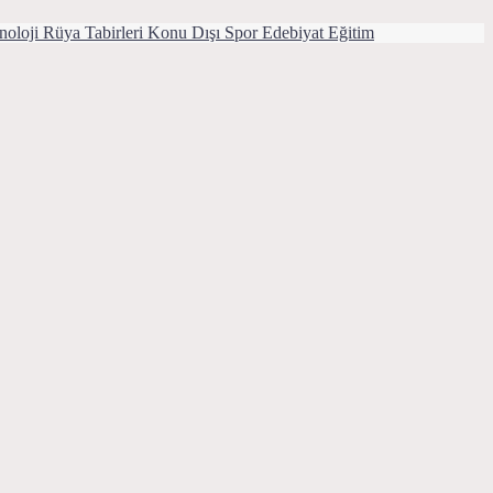
noloji
Rüya Tabirleri
Konu Dışı
Spor
Edebiyat
Eğitim