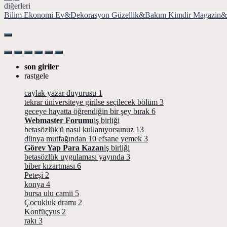
diğerleri
Bilim
Ekonomi
Ev&Dekorasyon
Güzellik&Bakım
Kimdir
Magazin&
son giriler
rastgele
caylak yazar duyurusu
1
tekrar üniversiteye girilse seçilecek bölüm
3
geceye hayatta öğrendiğin bir şey bırak
6
Webmaster Forumu
iş birliği
betasözlük'ü nasıl kullanıyorsunuz
13
dünya mutfağından 10 efsane yemek
3
Görev Yap Para Kazan
iş birliği
betasözlük uygulaması yayında
3
biber kızartması
6
Peteşi
2
konya
4
bursa ulu camii
5
Çocukluk dramı
2
Konfüçyus
2
rakı
3