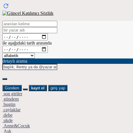
ile aşağıdaki tarih arasında
detaylı arama
Gündem
kayıt ol
giriş yap
son giriler
gündem
bugün
çaylaklar
debe
ukde
Anne&Çocuk
Aşk