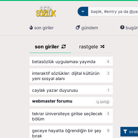
son giriler
gündem
bugü
son giriler
rastgele
betasözlük uygulaması yayında
4
i̇nteraktif sözlükler: dijital kültürün
2
yeni sosyal alanı
caylak yazar duyurusu
1
webmaster forumu
iş birliği
tekrar üniversiteye girilse seçilecek
3
bölüm
geceye hayatta öğrendiğin bir şey
6
sıra
bırak