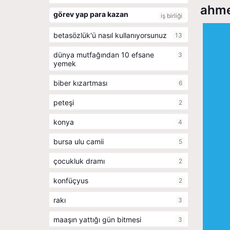
ahme
görev yap para kazan
iş birliği
betasözlük'ü nasıl kullanıyorsunuz
13
dünya mutfağından 10 efsane
3
yemek
biber kızartması
6
peteşi
2
konya
4
bursa ulu camii
5
çocukluk dramı
2
konfüçyus
2
rakı
3
maaşın yattığı gün bitmesi
3