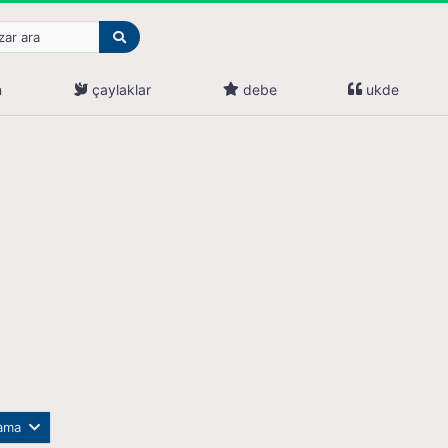
n
çaylaklar
debe
ukde
lama