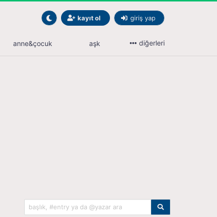
kayıt ol
giriş yap
diğerleri
anne&çocuk
aşk