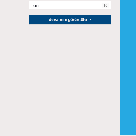
izmir
10
devamını görüntüle