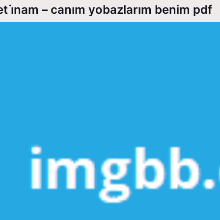
t i̇nam – canım yobazlarım benim pdf