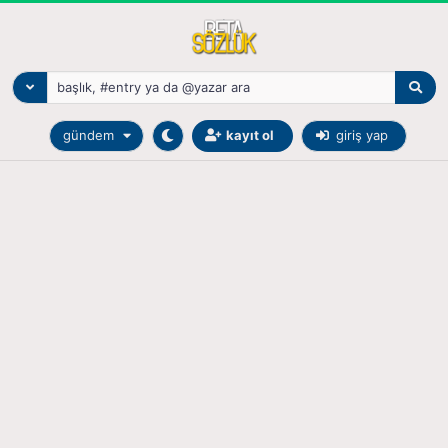
gündem
kayıt ol
giriş yap