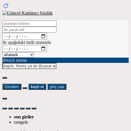
ile aşağıdaki tarih arasında
detaylı arama
Gündem
kayıt ol
giriş yap
son giriler
rastgele