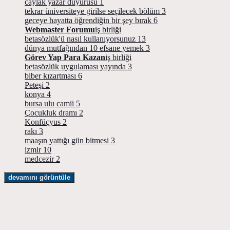
caylak yazar duyurusu
1
tekrar üniversiteye girilse seçilecek bölüm
3
geceye hayatta öğrendiğin bir şey bırak
6
Webmaster Forumu
iş birliği
betasözlük'ü nasıl kullanıyorsunuz
13
dünya mutfağından 10 efsane yemek
3
Görev Yap Para Kazan
iş birliği
betasözlük uygulaması yayında
3
biber kızartması
6
Peteşi
2
konya
4
bursa ulu camii
5
Çocukluk dramı
2
Konfüçyus
2
rakı
3
maaşın yattığı gün bitmesi
3
izmir
10
medcezir
2
devamını görüntüle