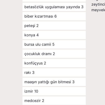
zeytinc
betasözlük uygulaması yayında
3
meyveler
biber kızartması
6
peteşi
2
konya
4
bursa ulu camii
5
çocukluk dramı
2
konfüçyus
2
rakı
3
maaşın yattığı gün bitmesi
3
izmir
10
medcezir
2