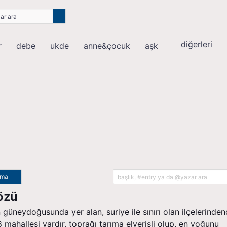
diğerleri
r
debe
ukde
anne&çocuk
aşk
ama
nözü
 güneydoğusunda yer alan, suriye ile sınırı olan ilçelerindend
8 mahallesi vardır. toprağı tarıma elverişli olup, en yoğunu