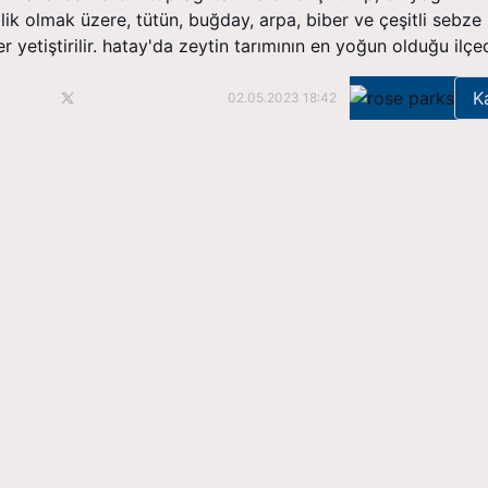
ilik olmak üzere, tütün, buğday, arpa, biber ve çeşitli sebze
 yetiştirilir. hatay'da zeytin tarımının en yoğun olduğu ilçed
K
02.05.2023 18:42