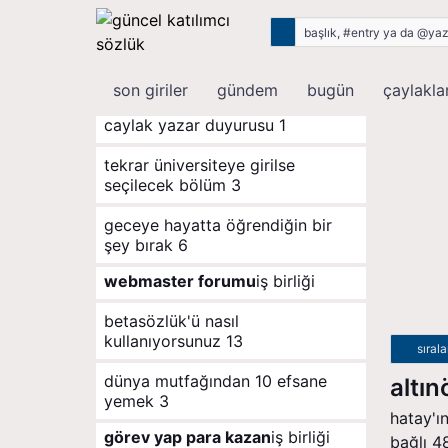
son giriler
rastgele
son giriler
gündem
bugün
çaylakla
caylak yazar duyurusu
1
tekrar üniversiteye girilse
seçilecek bölüm
3
geceye hayatta öğrendiğin bir
şey bırak
6
webmaster forumu
iş birliği
betasözlük'ü nasıl
kullanıyorsunuz
13
sıral
dünya mutfağından 10 efsane
altı
yemek
3
hatay'ın
görev yap para kazan
iş birliği
bağlı 4