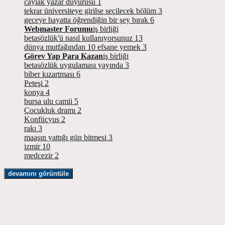
caylak yazar duyurusu
1
tekrar üniversiteye girilse seçilecek bölüm
3
geceye hayatta öğrendiğin bir şey bırak
6
Webmaster Forumu
iş birliği
betasözlük'ü nasıl kullanıyorsunuz
13
dünya mutfağından 10 efsane yemek
3
Görev Yap Para Kazan
iş birliği
betasözlük uygulaması yayında
3
biber kızartması
6
Peteşi
2
konya
4
bursa ulu camii
5
Çocukluk dramı
2
Konfüçyus
2
rakı
3
maaşın yattığı gün bitmesi
3
izmir
10
medcezir
2
devamını görüntüle