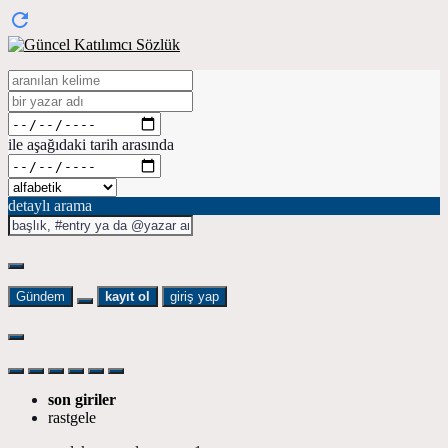
ile aşağıdaki tarih arasında
detaylı arama
Gündem
kayıt ol
giriş yap
son giriler
rastgele