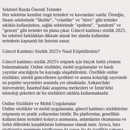
Sektörel Bazda Önemli Terimler
Her sektörün kendine özgü terimleri ve kavramları vardır. Örneğin,
finans sektöründe "likidite", "volatilite" ve "türev" gibi terimler
sıklıkla kullanılırken, sağlık sektöründe "epidemi", "pandemi" ve
"genom" gibi terimler ön plana çıkar. Güncel katılımcı sözlük 2025,
bu sektörel farklılıkları dikkate alarak her alanda kullanılan
terimlerin kapsamlı bir listesini sunar.
Güncel Katılımcı Sözlük 2025'e Nasıl Erişebilirsiniz?
Güncel katılımcı sözlük 2025'e erişmek için birçok farklı yöntem
bulunmaktadır. Online sözlükler, mobil uygulamalar ve basılı
yayınlar aracılığıyla bu kaynağa ulaşabilirsiniz. Özellikle online
sözlükler, sürekli güncellenen içerikleri ve arama kolaylığı sayesinde
en popüler seçenekler arasında yer almaktadır. Ankara'daki
üniversiteler, İstanbul'daki araştırma merkezleri ve İzmir'deki
teknoloji şirketleri de bu sözlükleri sıklıkla kullanmaktadır.
Online Sözlükler ve Mobil Uygulamalar
Online sözlükler ve mobil uygulamalar, güncel katılımcı sözlüklerine
erişmenin en pratik yollarından biridir. Bu platformlar, genellikle
kullanıcıların terimleri kolayca aramasına, anlamlarını okumasına ve
farklı dillerdeki karşılıklarını bulmasına olanak tanır. Ayrıca, bazı
platformlar terimlerin telaffuzunu da sunar, bu da özellikle yabancı