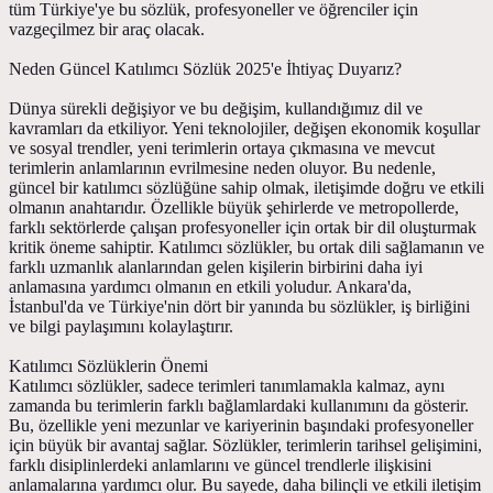
tüm Türkiye'ye bu sözlük, profesyoneller ve öğrenciler için
vazgeçilmez bir araç olacak.
Neden Güncel Katılımcı Sözlük 2025'e İhtiyaç Duyarız?
Dünya sürekli değişiyor ve bu değişim, kullandığımız dil ve
kavramları da etkiliyor. Yeni teknolojiler, değişen ekonomik koşullar
ve sosyal trendler, yeni terimlerin ortaya çıkmasına ve mevcut
terimlerin anlamlarının evrilmesine neden oluyor. Bu nedenle,
güncel bir katılımcı sözlüğüne sahip olmak, iletişimde doğru ve etkili
olmanın anahtarıdır. Özellikle büyük şehirlerde ve metropollerde,
farklı sektörlerde çalışan profesyoneller için ortak bir dil oluşturmak
kritik öneme sahiptir. Katılımcı sözlükler, bu ortak dili sağlamanın ve
farklı uzmanlık alanlarından gelen kişilerin birbirini daha iyi
anlamasına yardımcı olmanın en etkili yoludur. Ankara'da,
İstanbul'da ve Türkiye'nin dört bir yanında bu sözlükler, iş birliğini
ve bilgi paylaşımını kolaylaştırır.
Katılımcı Sözlüklerin Önemi
Katılımcı sözlükler, sadece terimleri tanımlamakla kalmaz, aynı
zamanda bu terimlerin farklı bağlamlardaki kullanımını da gösterir.
Bu, özellikle yeni mezunlar ve kariyerinin başındaki profesyoneller
için büyük bir avantaj sağlar. Sözlükler, terimlerin tarihsel gelişimini,
farklı disiplinlerdeki anlamlarını ve güncel trendlerle ilişkisini
anlamalarına yardımcı olur. Bu sayede, daha bilinçli ve etkili iletişim