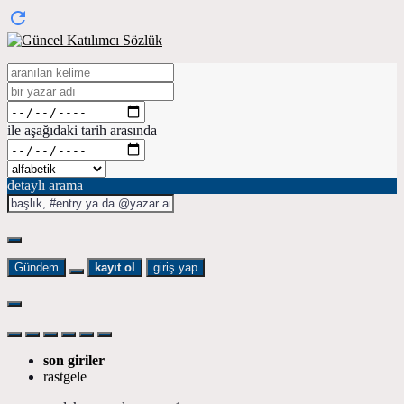
ile aşağıdaki tarih arasında
detaylı arama
Gündem
kayıt ol
giriş yap
son giriler
rastgele