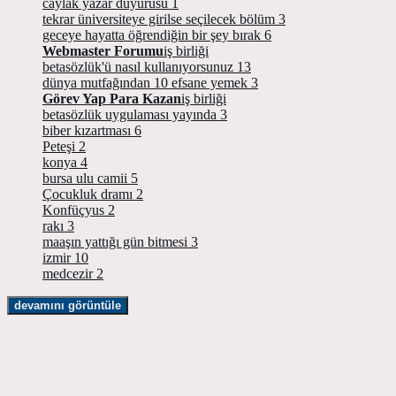
caylak yazar duyurusu
1
tekrar üniversiteye girilse seçilecek bölüm
3
geceye hayatta öğrendiğin bir şey bırak
6
Webmaster Forumu
iş birliği
betasözlük'ü nasıl kullanıyorsunuz
13
dünya mutfağından 10 efsane yemek
3
Görev Yap Para Kazan
iş birliği
betasözlük uygulaması yayında
3
biber kızartması
6
Peteşi
2
konya
4
bursa ulu camii
5
Çocukluk dramı
2
Konfüçyus
2
rakı
3
maaşın yattığı gün bitmesi
3
izmir
10
medcezir
2
devamını görüntüle