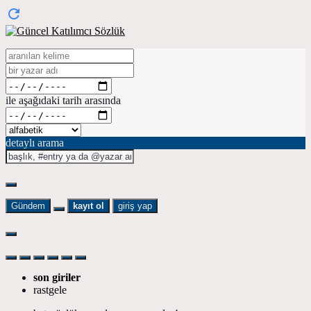
ile aşağıdaki tarih arasında
detaylı arama
Gündem
kayıt ol
giriş yap
son giriler
rastgele