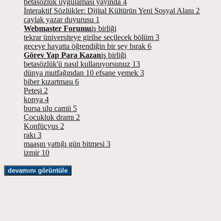
betasözlük uygulaması yayında
4
İnteraktif Sözlükler: Dijital Kültürün Yeni Sosyal Alanı
2
caylak yazar duyurusu
1
Webmaster Forumu
iş birliği
tekrar üniversiteye girilse seçilecek bölüm
3
geceye hayatta öğrendiğin bir şey bırak
6
Görev Yap Para Kazan
iş birliği
betasözlük'ü nasıl kullanıyorsunuz
13
dünya mutfağından 10 efsane yemek
3
biber kızartması
6
Peteşi
2
konya
4
bursa ulu camii
5
Çocukluk dramı
2
Konfüçyus
2
rakı
3
maaşın yattığı gün bitmesi
3
izmir
10
devamını görüntüle