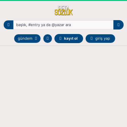
gündem
kayıt ol
giriş yap