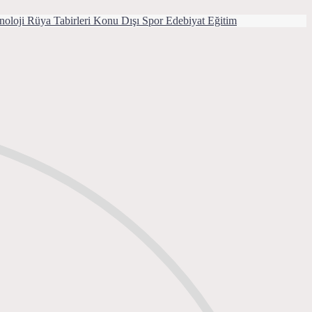
noloji
Rüya Tabirleri
Konu Dışı
Spor
Edebiyat
Eğitim