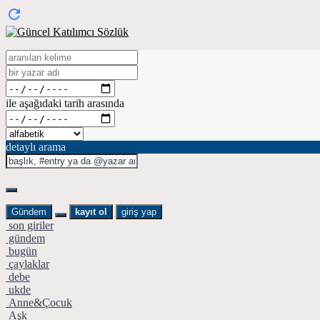
ile aşağıdaki tarih arasında
detaylı arama
Gündem
kayıt ol
giriş yap
son giriler
gündem
bugün
çaylaklar
debe
ukde
Anne&Çocuk
Aşk