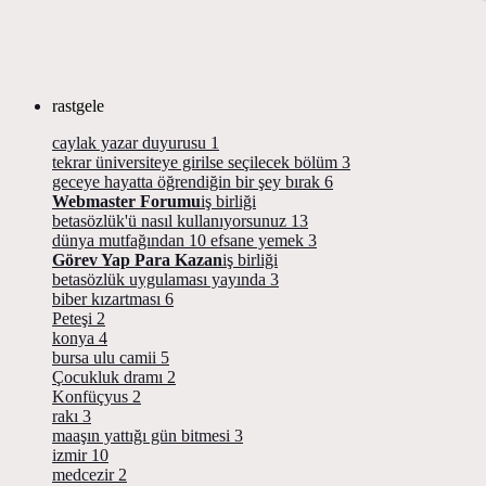
rastgele
caylak yazar duyurusu
1
tekrar üniversiteye girilse seçilecek bölüm
3
geceye hayatta öğrendiğin bir şey bırak
6
Webmaster Forumu
iş birliği
betasözlük'ü nasıl kullanıyorsunuz
13
dünya mutfağından 10 efsane yemek
3
Görev Yap Para Kazan
iş birliği
betasözlük uygulaması yayında
3
biber kızartması
6
Peteşi
2
konya
4
bursa ulu camii
5
Çocukluk dramı
2
Konfüçyus
2
rakı
3
maaşın yattığı gün bitmesi
3
izmir
10
medcezir
2