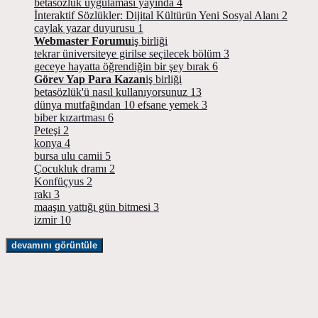
betasözlük uygulaması yayında
4
İnteraktif Sözlükler: Dijital Kültürün Yeni Sosyal Alanı
2
caylak yazar duyurusu
1
Webmaster Forumu
iş birliği
tekrar üniversiteye girilse seçilecek bölüm
3
geceye hayatta öğrendiğin bir şey bırak
6
Görev Yap Para Kazan
iş birliği
betasözlük'ü nasıl kullanıyorsunuz
13
dünya mutfağından 10 efsane yemek
3
biber kızartması
6
Peteşi
2
konya
4
bursa ulu camii
5
Çocukluk dramı
2
Konfüçyus
2
rakı
3
maaşın yattığı gün bitmesi
3
izmir
10
devamını görüntüle