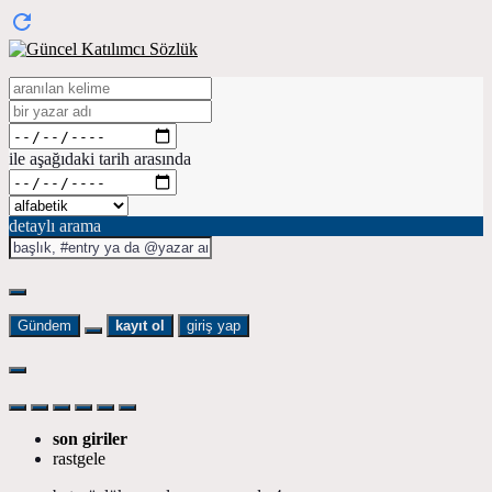
ile aşağıdaki tarih arasında
detaylı arama
Gündem
kayıt ol
giriş yap
son giriler
rastgele