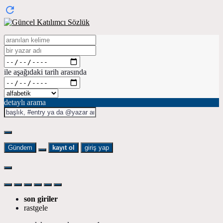
ile aşağıdaki tarih arasında
detaylı arama
Gündem
kayıt ol
giriş yap
son giriler
rastgele