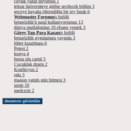
caylak yazar duyurusu
1
tekrar üniversiteye girilse seçilecek bölüm
3
geceye hayatta öğrendiğin bir şey bırak
6
Webmaster Forumu
iş birliği
betasözlük'ü nasıl kullanıyorsunuz
13
dünya mutfağından 10 efsane yemek
3
Görev Yap Para Kazan
iş birliği
betasözlük uygulaması yayında
3
biber kızartması
6
Peteşi
2
konya
4
bursa ulu camii
5
Çocukluk dramı
2
Konfüçyus
2
rakı
3
maaşın yattığı gün bitmesi
3
izmir
10
medcezir
2
devamını görüntüle