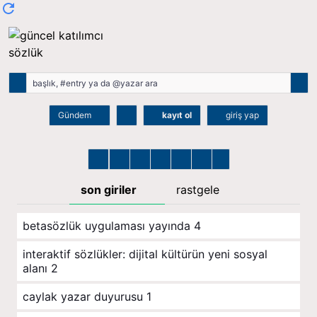
Gündem
kayıt ol
giriş yap
son giriler
rastgele
betasözlük uygulaması yayında
4
i̇nteraktif sözlükler: dijital kültürün yeni sosyal
alanı
2
caylak yazar duyurusu
1