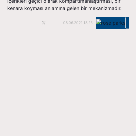
içerikleri geçici olarak kompartımanlaştırması, bir
kenara koyması anlamına gelen bir mekanizmadır.
Ka
08.06.2021 18:25