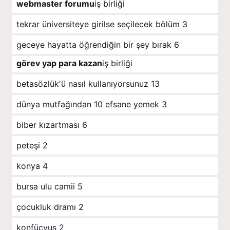
webmaster forumu
iş birliği
tekrar üniversiteye girilse seçilecek bölüm
3
geceye hayatta öğrendiğin bir şey bırak
6
görev yap para kazan
iş birliği
betasözlük'ü nasıl kullanıyorsunuz
13
dünya mutfağından 10 efsane yemek
3
biber kızartması
6
peteşi
2
konya
4
bursa ulu camii
5
çocukluk dramı
2
konfüçyus
2