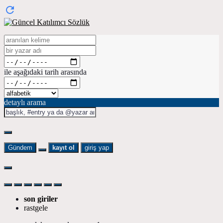
ile aşağıdaki tarih arasında
detaylı arama
Gündem
kayıt ol
giriş yap
son giriler
rastgele