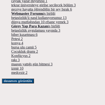
caylak yazar duyurusu
1
tekrar üniversiteye girilse seçilecek bölüm
3
geceye hayatta öğrendiğin bir şey bırak
6
Webmaster Forumu
iş birliği
betasözlük'ü nasıl kullanıyorsunuz
13
dünya mutfağından 10 efsane yemek
3
Görev Yap Para Kazan
iş birliği
betasözlük uygulaması yayında
3
biber kızartması
6
Peteşi
2
konya
4
bursa ulu camii
5
Çocukluk dramı
2
Konfüçyus
2
rakı
3
maaşın yattığı gün bitmesi
3
izmir
10
medcezir
2
devamını görüntüle