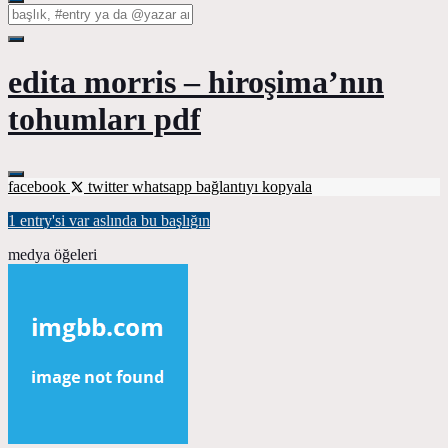
edita morris – hiroşima’nın
tohumları pdf
facebook
twitter
whatsapp
bağlantıyı kopyala
1 entry'si var aslında bu başlığın
medya öğeleri