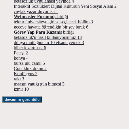
betasözlük uygulaması yayında
4
İnteraktif Sözlükler: Dijital Kültürün Yeni Sosyal Alanı
2
caylak yazar duyurusu
1
Webmaster Forumu
iş birliği
tekrar üniversiteye girilse seçilecek bölüm
3
geceye hayatta öğrendiğin bir şey bırak
6
Görev Yap Para Kazan
iş birliği
betasözlük'ü nasıl kullanıyorsunuz
13
dünya mutfağından 10 efsane yemek
3
biber kızartması
6
Peteşi
2
konya
4
bursa ulu camii
5
Çocukluk dramı
2
Konfüçyus
2
rakı
3
maaşın yattığı gün bitmesi
3
izmir
10
devamını görüntüle