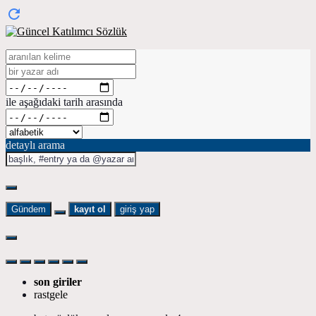
ile aşağıdaki tarih arasında
detaylı arama
Gündem
kayıt ol
giriş yap
son giriler
rastgele