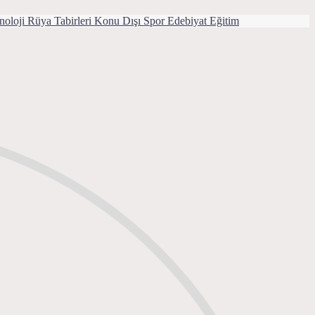
noloji
Rüya Tabirleri
Konu Dışı
Spor
Edebiyat
Eğitim