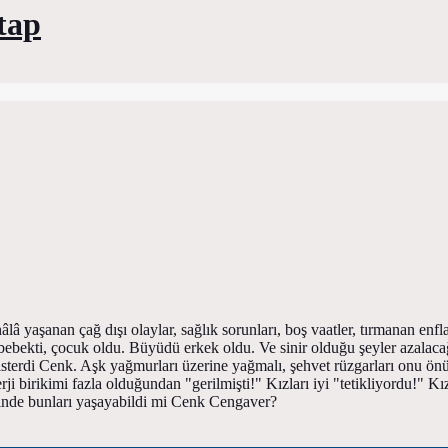
itap
â yaşanan çağ dışı olaylar, sağlık sorunları, boş vaatler, tırmanan enfla
bebekti, çocuk oldu. Büyüdü erkek oldu. Ve sinir olduğu şeyler azalac
isterdi Cenk. Aşk yağmurları üzerine yağmalı, şehvet rüzgarları onu ön
rji birikimi fazla olduğundan "gerilmişti!" Kızları iyi "tetikliyordu!" Kı
içinde bunları yaşayabildi mi Cenk Cengaver?