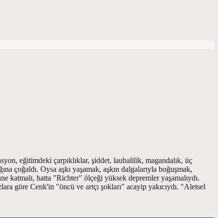
syon, eğitimdeki çarpıklıklar, şiddet, laubalilik, magandalık, üç
ağına çoğaldı. Oysa aşkı yaşamak, aşkın dalgalarıyla boğuşmak,
üne katmalı, hatta "Richter" ölçeği yüksek depremler yaşamalıydı.
zlara göre Cenk'in "öncü ve artçı şokları" acayip yakıcıydı. "Aletsel