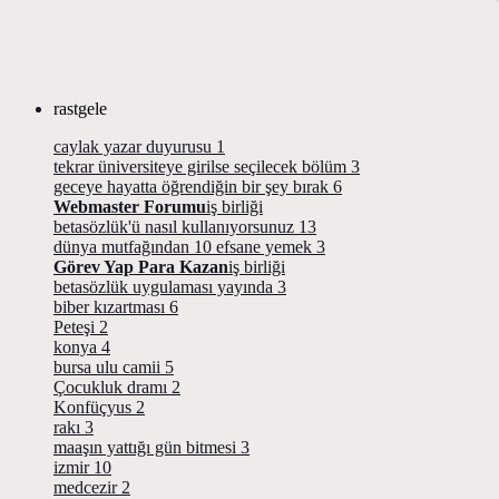
rastgele
caylak yazar duyurusu
1
tekrar üniversiteye girilse seçilecek bölüm
3
geceye hayatta öğrendiğin bir şey bırak
6
Webmaster Forumu
iş birliği
betasözlük'ü nasıl kullanıyorsunuz
13
dünya mutfağından 10 efsane yemek
3
Görev Yap Para Kazan
iş birliği
betasözlük uygulaması yayında
3
biber kızartması
6
Peteşi
2
konya
4
bursa ulu camii
5
Çocukluk dramı
2
Konfüçyus
2
rakı
3
maaşın yattığı gün bitmesi
3
izmir
10
medcezir
2