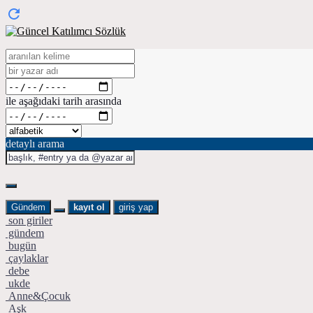
ile aşağıdaki tarih arasında
detaylı arama
Gündem
kayıt ol
giriş yap
son giriler
gündem
bugün
çaylaklar
debe
ukde
Anne&Çocuk
Aşk