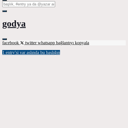
godya
facebook
twitter
whatsapp
bağlantıyı kopyala
1 entry'si var aslında bu başlığın