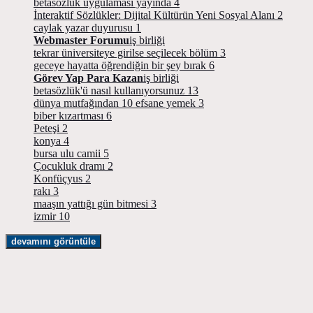
betasözlük uygulaması yayında
4
İnteraktif Sözlükler: Dijital Kültürün Yeni Sosyal Alanı
2
caylak yazar duyurusu
1
Webmaster Forumu
iş birliği
tekrar üniversiteye girilse seçilecek bölüm
3
geceye hayatta öğrendiğin bir şey bırak
6
Görev Yap Para Kazan
iş birliği
betasözlük'ü nasıl kullanıyorsunuz
13
dünya mutfağından 10 efsane yemek
3
biber kızartması
6
Peteşi
2
konya
4
bursa ulu camii
5
Çocukluk dramı
2
Konfüçyus
2
rakı
3
maaşın yattığı gün bitmesi
3
izmir
10
devamını görüntüle