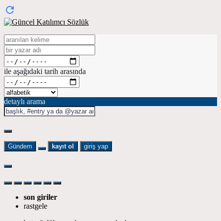
ile aşağıdaki tarih arasında
detaylı arama
Gündem
kayıt ol
giriş yap
son giriler
rastgele