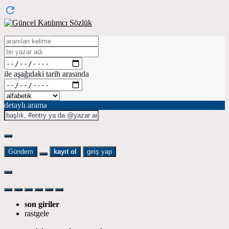
ile aşağıdaki tarih arasında
detaylı arama
Gündem
kayıt ol
giriş yap
son giriler
rastgele