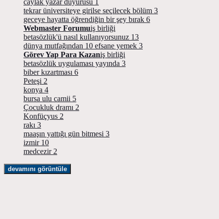
caylak yazar duyurusu
1
tekrar üniversiteye girilse seçilecek bölüm
3
geceye hayatta öğrendiğin bir şey bırak
6
Webmaster Forumu
iş birliği
betasözlük'ü nasıl kullanıyorsunuz
13
dünya mutfağından 10 efsane yemek
3
Görev Yap Para Kazan
iş birliği
betasözlük uygulaması yayında
3
biber kızartması
6
Peteşi
2
konya
4
bursa ulu camii
5
Çocukluk dramı
2
Konfüçyus
2
rakı
3
maaşın yattığı gün bitmesi
3
izmir
10
medcezir
2
devamını görüntüle