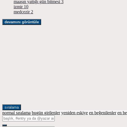
maaşın yattığı gün bitmesi
3
izmir
10
medcezir
2
devamını görüntüle
sıralama
normal sıralama
bugün girilenler
yeniden eskiye
en beğenilenler
en b