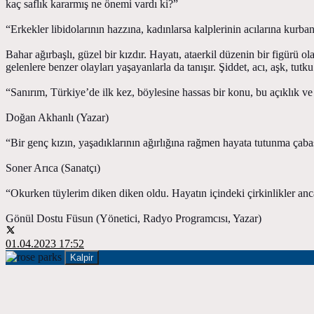
kaç saflık kararmış ne önemi vardı ki?”
“Erkekler libidolarının hazzına, kadınlarsa kalplerinin acılarına kurb
Bahar ağırbaşlı, güzel bir kızdır. Hayatı, ataerkil düzenin bir figürü 
gelenlere benzer olayları yaşayanlarla da tanışır. Şiddet, acı, aşk, tut
“Sanırım, Türkiye’de ilk kez, böylesine hassas bir konu, bu açıklık ve 
Doğan Akhanlı (Yazar)
“Bir genç kızın, yaşadıklarının ağırlığına rağmen hayata tutunma çabas
Soner Arıca (Sanatçı)
“Okurken tüylerim diken diken oldu. Hayatın içindeki çirkinlikler anca
Gönül Dostu Füsun (Yönetici, Radyo Programcısı, Yazar)
01.04.2023 17:52
Kalpir