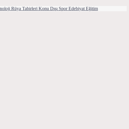
noloji
Rüya Tabirleri
Konu Dışı
Spor
Edebiyat
Eğitim