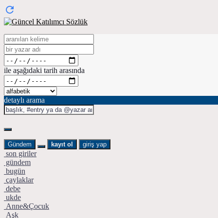
ile aşağıdaki tarih arasında
detaylı arama
Gündem
kayıt ol
giriş yap
son giriler
gündem
bugün
çaylaklar
debe
ukde
Anne&Çocuk
Aşk