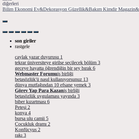
diğerleri
Bilim
Ekonomi
Ev&Dekorasyon
Güzellik&Bakım
Kimdir
Magazin&
son giriler
rastgele
caylak yazar duyurusu
1
tekrar üniversiteye girilse seçilecek bölüm
3
geceye hayatta öğrendiğin bir şey bırak
6
Webmaster Forumu
iş birliği
betasözlük'ü nasıl kullanıyorsunuz
13
dünya mutfağından 10 efsane yemek
3
Görev Yap Para Kazan
iş birliği
betasözlük uygulaması yayında
3
biber kızartması
6
Peteşi
2
konya
4
bursa ulu camii
5
Çocukluk dramı
2
Konfüçyus
2
rakı
3