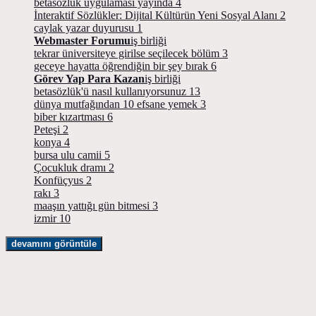
betasözlük uygulaması yayında
4
İnteraktif Sözlükler: Dijital Kültürün Yeni Sosyal Alanı
2
caylak yazar duyurusu
1
Webmaster Forumu
iş birliği
tekrar üniversiteye girilse seçilecek bölüm
3
geceye hayatta öğrendiğin bir şey bırak
6
Görev Yap Para Kazan
iş birliği
betasözlük'ü nasıl kullanıyorsunuz
13
dünya mutfağından 10 efsane yemek
3
biber kızartması
6
Peteşi
2
konya
4
bursa ulu camii
5
Çocukluk dramı
2
Konfüçyus
2
rakı
3
maaşın yattığı gün bitmesi
3
izmir
10
devamını görüntüle