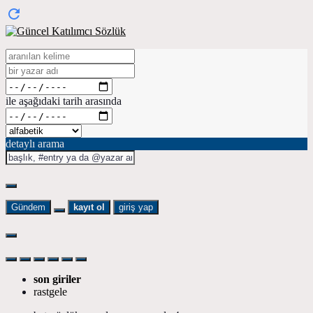
ile aşağıdaki tarih arasında
detaylı arama
Gündem
kayıt ol
giriş yap
son giriler
rastgele