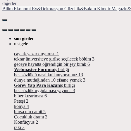
diğerleri
Bilim
Ekonomi
Ev&Dekorasyon
Güzellik&Bakım
Kimdir
Magazin&
son giriler
rastgele
caylak yazar duyurusu
1
tekrar üniversiteye girilse seçilecek bölüm
3
geceye hayatta öğrendiğin bir şey bırak
6
Webmaster Forumu
iş birliği
betasözlük'ü nasıl kullanıyorsunuz
13
dünya mutfağından 10 efsane yemek
3
Görev Yap Para Kazan
iş birliği
betasözlük uygulaması yayında
3
biber kızartması
6
Peteşi
2
konya
4
bursa ulu camii
5
Çocukluk dramı
2
Konfüçyus
2
rakı
3