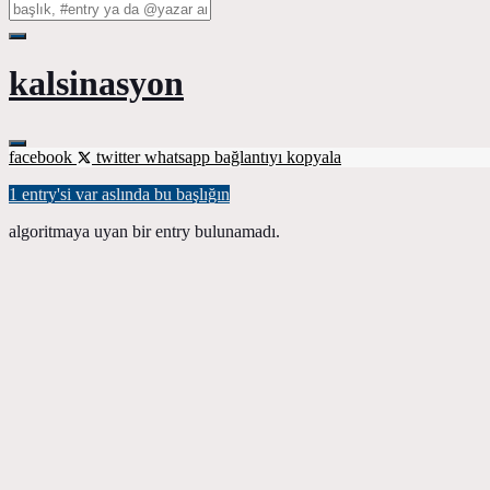
kalsinasyon
facebook
twitter
whatsapp
bağlantıyı kopyala
1 entry'si var aslında bu başlığın
algoritmaya uyan bir entry bulunamadı.