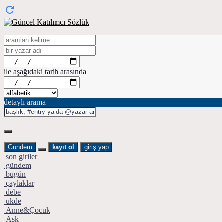
ile aşağıdaki tarih arasında
detaylı arama
Gündem
kayıt ol
giriş yap
son giriler
gündem
bugün
çaylaklar
debe
ukde
Anne&Çocuk
Aşk