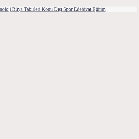
noloji
Rüya Tabirleri
Konu Dışı
Spor
Edebiyat
Eğitim