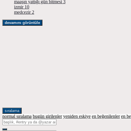
maaşın yattığı gün bitmesi
3
izmir
10
medcezir
2
devamını görüntüle
sıralama
normal sıralama
bugün girilenler
yeniden eskiye
en beğenilenler
en b