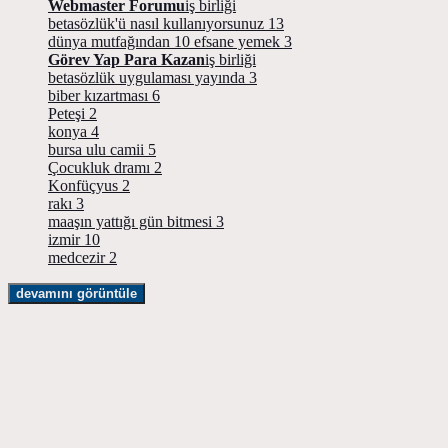
Webmaster Forumu
iş birliği
betasözlük'ü nasıl kullanıyorsunuz
13
dünya mutfağından 10 efsane yemek
3
Görev Yap Para Kazan
iş birliği
betasözlük uygulaması yayında
3
biber kızartması
6
Peteşi
2
konya
4
bursa ulu camii
5
Çocukluk dramı
2
Konfüçyus
2
rakı
3
maaşın yattığı gün bitmesi
3
izmir
10
medcezir
2
devamını görüntüle