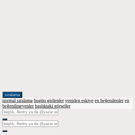
sıralama
normal sıralama
bugün girilenler
yeniden eskiye
en beğenilenler
en
beğenilmeyenler
başlıktaki görseller