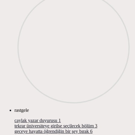
rastgele
caylak yazar duyurusu
1
tekrar üniversiteye girilse seçilecek bölüm
3
geceye hayatta öğrendiğin bir şey bırak
6