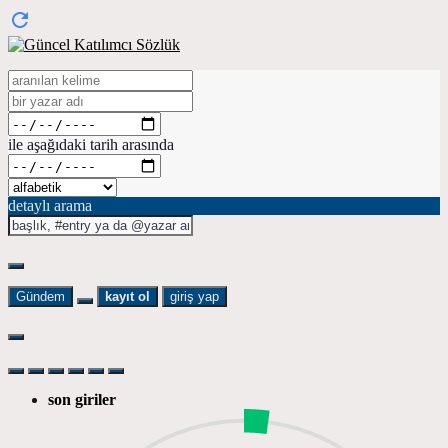
ile aşağıdaki tarih arasında
detaylı arama
Gündem
kayıt ol
giriş yap
son giriler