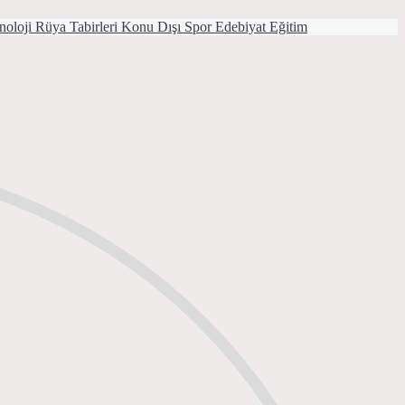
noloji
Rüya Tabirleri
Konu Dışı
Spor
Edebiyat
Eğitim