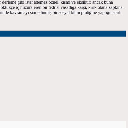
r derleme gibi ister istemez öznel, kısmi ve eksiktir; ancak buna
öktükçe iç huzura eren bir tedrisi vasatlığa karşı, kırık olana-sapkına-
nde kavramayı şiar edinmiş bir sosyal bilim pratiğine yaptığı ısrarlı