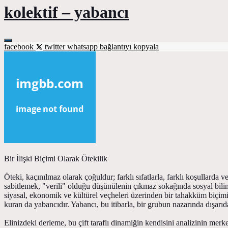
kolektif – yabancı
facebook
twitter
whatsapp
bağlantıyı kopyala
Bir İlişki Biçimi Olarak Ötekilik
Öteki, kaçınılmaz olarak çoğuldur; farklı sıfatlarla, farklı koşullarda 
sabitlemek, "verili" olduğu düşünülenin çıkmaz sokağında sosyal bilimi 
siyasal, ekonomik ve kültürel veçheleri üzerinden bir tahakküm biçimini 
kuran da yabancıdır. Yabancı, bu itibarla, bir grubun nazarında dışarıda
Elinizdeki derleme, bu çift taraflı dinamiğin kendisini analizinin m