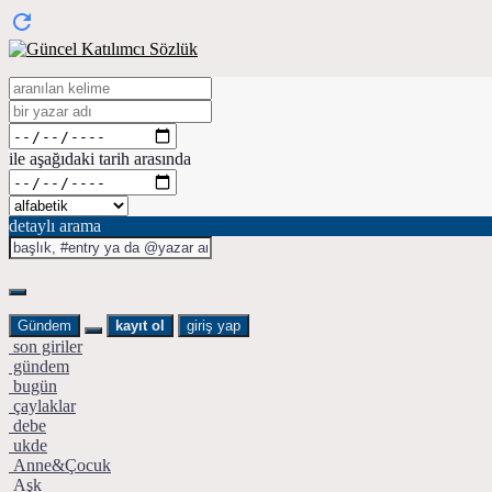
ile aşağıdaki tarih arasında
detaylı arama
Gündem
kayıt ol
giriş yap
son giriler
gündem
bugün
çaylaklar
debe
ukde
Anne&Çocuk
Aşk