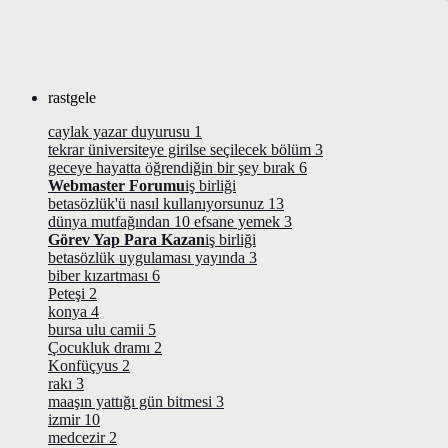
rastgele
caylak yazar duyurusu
1
tekrar üniversiteye girilse seçilecek bölüm
3
geceye hayatta öğrendiğin bir şey bırak
6
Webmaster Forumu
iş birliği
betasözlük'ü nasıl kullanıyorsunuz
13
dünya mutfağından 10 efsane yemek
3
Görev Yap Para Kazan
iş birliği
betasözlük uygulaması yayında
3
biber kızartması
6
Peteşi
2
konya
4
bursa ulu camii
5
Çocukluk dramı
2
Konfüçyus
2
rakı
3
maaşın yattığı gün bitmesi
3
izmir
10
medcezir
2