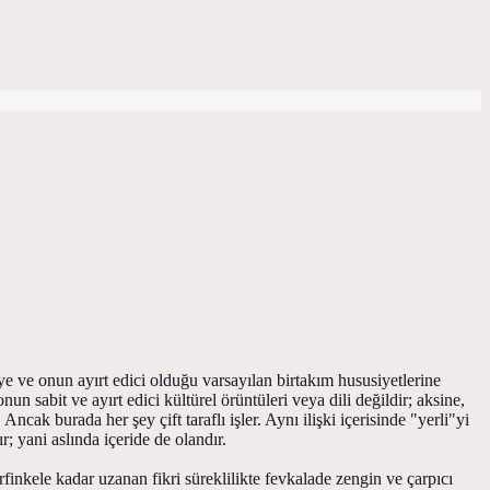
kiye ve onun ayırt edici olduğu varsayılan birtakım hususiyetlerine
n sabit ve ayırt edici kültürel örüntüleri veya dili değildir; aksine,
cak burada her şey çift taraflı işler. Aynı ilişki içerisinde "yerli"yi
r; yani aslında içeride de olandır.
nkele kadar uzanan fikri süreklilikte fevkalade zengin ve çarpıcı