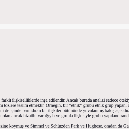
ve farklı ilişkiselliklerde inşa edilendir. Ancak burada analizi sadece öte
tözlere teslim etmektir. Örneğin, bir "etnik" grubu etnik grup yapan, onu
de içinde barındıran bir ilişkiler bütününde yuvalanmış bakış açısıdır. An
 olan ancak bizatihi varlığıyla ve grupla ilişkisiyle grubu yapılandırandı
erkezine koymuş ve Simmel ve Schützden Park ve Hughese, oradan da Garfi