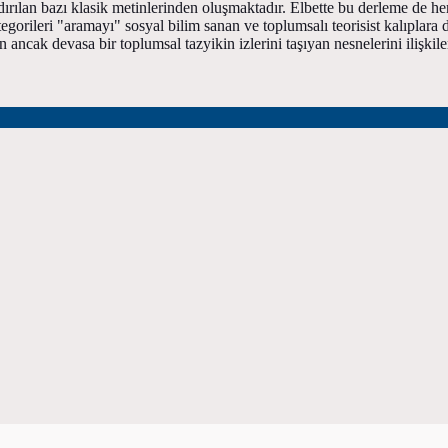
dırılan bazı klasik metinlerinden oluşmaktadır. Elbette bu derleme de he
tegorileri "aramayı" sosyal bilim sanan ve toplumsalı teorisist kalıplara d
ak devasa bir toplumsal tazyikin izlerini taşıyan nesnelerini ilişkileri