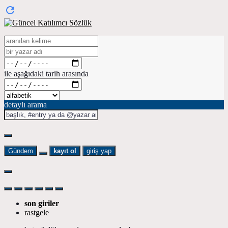
ile aşağıdaki tarih arasında
detaylı arama
Gündem
kayıt ol
giriş yap
son giriler
rastgele