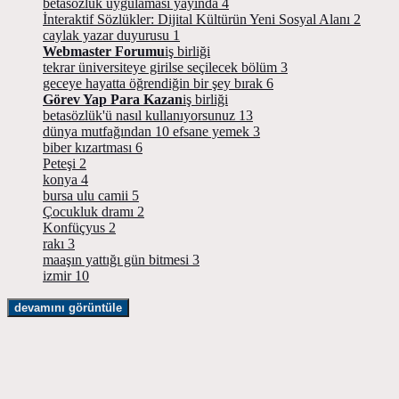
betasözlük uygulaması yayında
4
İnteraktif Sözlükler: Dijital Kültürün Yeni Sosyal Alanı
2
caylak yazar duyurusu
1
Webmaster Forumu
iş birliği
tekrar üniversiteye girilse seçilecek bölüm
3
geceye hayatta öğrendiğin bir şey bırak
6
Görev Yap Para Kazan
iş birliği
betasözlük'ü nasıl kullanıyorsunuz
13
dünya mutfağından 10 efsane yemek
3
biber kızartması
6
Peteşi
2
konya
4
bursa ulu camii
5
Çocukluk dramı
2
Konfüçyus
2
rakı
3
maaşın yattığı gün bitmesi
3
izmir
10
devamını görüntüle