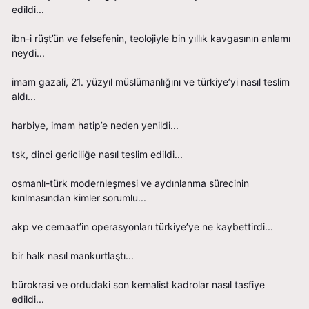
edildi...
i̇bn-i rüşt’ün ve felsefenin, teolojiyle bin yıllık kavgasının anlamı
neydi...
i̇mam gazali, 21. yüzyıl müslümanlığını ve türkiye’yi nasıl teslim
aldı...
harbiye, i̇mam hatip’e neden yenildi...
tsk, dinci gericiliğe nasıl teslim edildi...
osmanlı-türk modernleşmesi ve aydınlanma sürecinin
kırılmasından kimler sorumlu...
akp ve cemaat’in operasyonları türkiye’ye ne kaybettirdi...
bir halk nasıl mankurtlaştı...
bürokrasi ve ordudaki son kemalist kadrolar nasıl tasfiye
edildi...