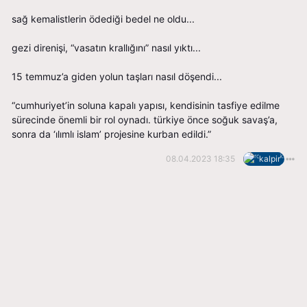
sağ kemalistlerin ödediği bedel ne oldu...
gezi direnişi, “vasatın krallığını” nasıl yıktı...
15 temmuz’a giden yolun taşları nasıl döşendi...
“cumhuriyet’in soluna kapalı yapısı, kendisinin tasfiye edilme
sürecinde önemli bir rol oynadı. türkiye önce soğuk savaş’a,
sonra da ‘ilımlı i̇slam’ projesine kurban edildi.”
08.04.2023 18:35
kalpir