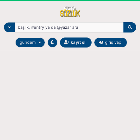
gündem
kayıt ol
giriş yap