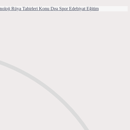
noloji
Rüya Tabirleri
Konu Dışı
Spor
Edebiyat
Eğitim