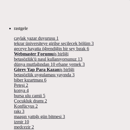
rastgele
caylak yazar duyurusu
1
tekrar üniversiteye girilse seçilecek bölüm
3
geceye hayatta öğrendiğin bir şey bırak
6
Webmaster Forumu
iş birliği
betasözlük'ü nasıl kullanıyorsunuz
13
dünya mutfağından 10 efsane yemek
3
Görev Yap Para Kazan
iş birliği
betasözlük uygulaması yayında
3
biber kızartması
6
Peteşi
2
konya
4
bursa ulu camii
5
Çocukluk dramı
2
Konfüçyus
2
rakı
3
maaşın yattığı gün bitmesi
3
izmir
10
medcezir
2