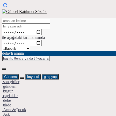
ile aşağıdaki tarih arasında
detaylı arama
Gündem
kayıt ol
giriş yap
son giriler
gündem
bugün
çaylaklar
debe
ukde
Anne&Çocuk
Aşk