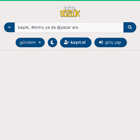
gündem
kayıt ol
giriş yap