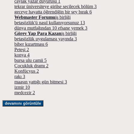
caylak yazar duyurusu
1
tekrar üniversiteye girilse seçilecek bölüm
3
geceye hayatta öğrendiğin bir şey bırak
6
Webmaster Forumu
iş birliği
betasözlük'ü nasıl kullanıyorsunuz
13
dünya mutfağından 10 efsane yemek
3
Görev Yap Para Kazan
iş birliği
betasözlük uygulaması yayında
3
biber kızartması
6
Peteşi
2
konya
4
bursa ulu camii
5
Çocukluk dramı
2
Konfüçyus
2
rakı
3
maaşın yattığı gün bitmesi
3
izmir
10
medcezir
2
devamını görüntüle