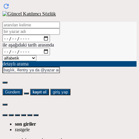
ile aşağıdaki tarih arasında
detaylı arama
Gündem
kayıt ol
giriş yap
son giriler
rastgele