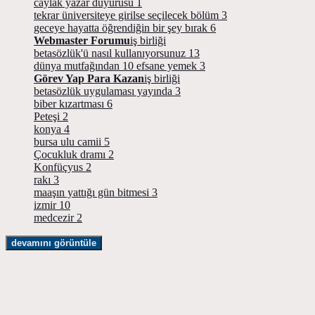
caylak yazar duyurusu
1
tekrar üniversiteye girilse seçilecek bölüm
3
geceye hayatta öğrendiğin bir şey bırak
6
Webmaster Forumu
iş birliği
betasözlük'ü nasıl kullanıyorsunuz
13
dünya mutfağından 10 efsane yemek
3
Görev Yap Para Kazan
iş birliği
betasözlük uygulaması yayında
3
biber kızartması
6
Peteşi
2
konya
4
bursa ulu camii
5
Çocukluk dramı
2
Konfüçyus
2
rakı
3
maaşın yattığı gün bitmesi
3
izmir
10
medcezir
2
devamını görüntüle