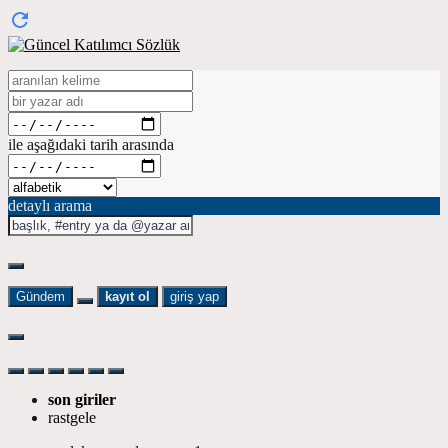
ile aşağıdaki tarih arasında
detaylı arama
Gündem
kayıt ol
giriş yap
son giriler
rastgele