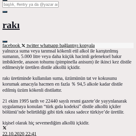
rakı
facebook
twitter
whatsapp
bağlantıyı kopyala
yalnızca suma veya tarımsal kökenli etil alkol ile karıştırılmış
sumanın, 5.000 litre veya daha küçük hacimli geleneksel bakır
imbiklerde, anason tohumu (pimpinella anisum) ile ikinci kez distile
edilmesiyle üretilen distile alkollü içkidir.
rakı üretiminde kullanılan suma, üzümünün tat ve kokusunu
korumak amacıyla hacmen en fazla ％ 94,5 alkole kadar distile
edilmiş üzüm kökenli distilattır.
21 ekim 1995 tarih ve 22440 sayılı resmi gazete’de yayynlanarak
uygulamaya konulan “türk gıda kodeksi” distile alkollü içkiler
bölümü’nde belirtildiği gibi türk rakısı sadece türkiye’de üretilir.
kişisel olarak hiç sevemediğim alkollü içkidir.
22.10.2020 22:41