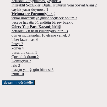
betasözlük uygulaması yayında
4
İnteraktif Sözlükler: Dijital Kültürün Yeni Sosyal Alanı
2
caylak yazar duyurusu
1
Webmaster Forumu
iş birliği
tekrar üniversiteye girilse seçilecek bölüm
3
geceye hayatta öğrendiğin bir şey bırak
6
Görev Yap Para Kazan
iş birliği
betasözlük'ü nasıl kullanıyorsunuz
13
dünya mutfağından 10 efsane yemek
3
biber kızartması
6
Peteşi
2
konya
4
bursa ulu camii
5
Çocukluk dramı
2
Konfüçyus
2
rakı
3
maaşın yattığı gün bitmesi
3
izmir
10
devamını görüntüle