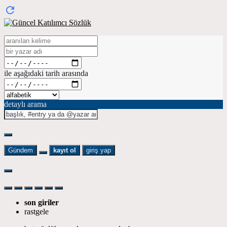
ile aşağıdaki tarih arasında
detaylı arama
Gündem
kayıt ol
giriş yap
son giriler
rastgele