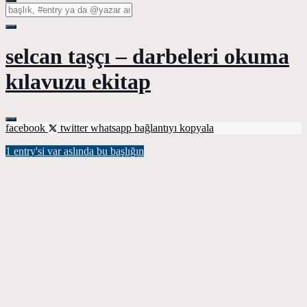
selcan taşçı – darbeleri okuma
kılavuzu ekitap
facebook
twitter
whatsapp
bağlantıyı kopyala
1 entry'si var aslında bu başlığın